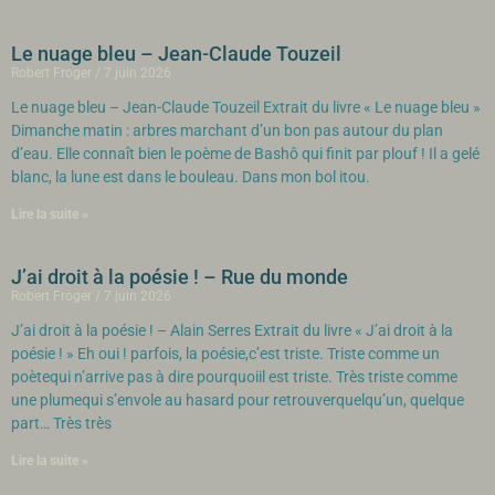
Le nuage bleu – Jean-Claude Touzeil
Robert Froger
7 juin 2026
Le nuage bleu – Jean-Claude Touzeil Extrait du livre « Le nuage bleu »
Dimanche matin : arbres marchant d’un bon pas autour du plan
d’eau. Elle connaît bien le poème de Bashô qui finit par plouf ! Il a gelé
blanc, la lune est dans le bouleau. Dans mon bol itou.
Lire la suite »
J’ai droit à la poésie ! – Rue du monde
Robert Froger
7 juin 2026
J’ai droit à la poésie ! – Alain Serres Extrait du livre « J’ai droit à la
poésie ! » Eh oui ! parfois, la poésie,c’est triste. Triste comme un
poètequi n’arrive pas à dire pourquoiil est triste. Très triste comme
une plumequi s’envole au hasard pour retrouverquelqu’un, quelque
part… Très très
Lire la suite »