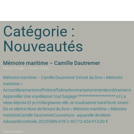
Catégorie :
Nouveautés
Mémoire maritime – Camille Dautremer
Robert Froger
14 juin 2026
Mémoire maritime – Camille Dautremer Extrait du livre « Mémoire
maritime »
Accastilleramarineraffréteraffalerarborerariserarrimeraborderamarrer
Appareiller Une voyellepour tout bagage ********************* Ici La
viese dépose Et je m’élargisavec elle Je voudraisme fairel’écrin vivant
De ce silence Note de lecture du livre « Mémoire maritime » Mémoire
maritimeCamille DautremerCouverture : aquarelle de Miren
AdouaniEncretoile, 2025ISBN 978-2-36772-424-913,00 €
Lire la suite »