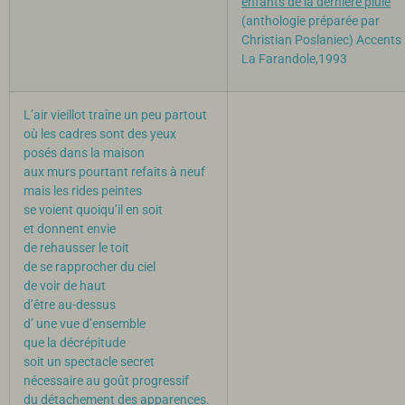
enfants de la dernière pluie
(anthologie préparée par
Christian Poslaniec) Accents
La Farandole,1993
L’air vieillot traîne un peu partout
où les cadres sont des yeux
posés dans la maison
aux murs pourtant refaits à neuf
mais les rides peintes
se voient quoiqu’il en soit
et donnent envie
de rehausser le toit
de se rapprocher du ciel
de voir de haut
d’être au-dessus
d’ une vue d’ensemble
que la décrépitude
soit un spectacle secret
nécessaire au goût progressif
du détachement des apparences.