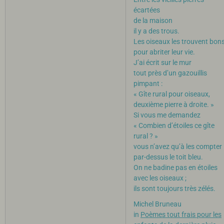
écartées
de la maison
il y a des trous.
Les oiseaux les trouvent bon
pour abriter leur vie.
J’ai écrit sur le mur
tout près d’un gazouillis
pimpant :
« Gîte rural pour oiseaux,
deuxième pierre à droite. »
Si vous me demandez
« Combien d’étoiles ce gîte
rural ? »
vous n’avez qu’à les compter
par-dessus le toit bleu.
On ne badine pas en étoiles
avec les oiseaux ;
ils sont toujours très zélés.
Michel Bruneau
in
Poèmes tout frais pour les