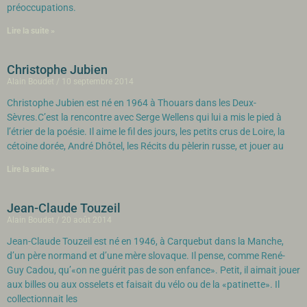
préoccupations.
Lire la suite »
Christophe Jubien
Alain Boudet
10 septembre 2014
Christophe Jubien est né en 1964 à Thouars dans les Deux-
Sèvres.C’est la rencontre avec Serge Wellens qui lui a mis le pied à
l’étrier de la poésie. Il aime le fil des jours, les petits crus de Loire, la
cétoine dorée, André Dhôtel, les Récits du pèlerin russe, et jouer au
Lire la suite »
Jean-Claude Touzeil
Alain Boudet
20 août 2014
Jean-Claude Touzeil est né en 1946, à Carquebut dans la Manche,
d’un père normand et d’une mère slovaque. Il pense, comme René-
Guy Cadou, qu’«on ne guérit pas de son enfance». Petit, il aimait jouer
aux billes ou aux osselets et faisait du vélo ou de la «patinette». Il
collectionnait les