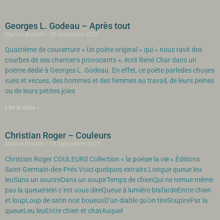
Georges L. Godeau – Après tout
Marion Boudet
28 novembre 2025
Quatrième de couverture « Un poète original » qui « nous ravit des
courbes de ses chantiers provocants », écrit René Char dans un
poème dédié à Georges L. Godeau. En effet, ce poète parledes choses
vues et vécues, des hommes et des femmes au travail, de leurs peines
ou de leurs petites joies
Lire la suite »
Christian Roger – Couleurs
Marion Boudet
13 septembre 2025
Christian Roger COULEURS Collection « la poésie la vie » Éditions
Saint-Germain-des-Prés Voici quelques extraits Longue queue leu
leuSans un sourireDans un soupirTemps de chienQui ne remue même
pas la queueHein c’est vous direQueue à lumière blafardeEntre chien
et loupLoup de satin noir boueuxD’un diable qu’on tireSoupirePar la
queueLeu leuEntre chien et chatAuquel