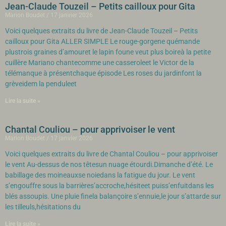
Jean-Claude Touzeil – Petits cailloux pour Gita
Marion Boudet
17 janvier 2026
Voici quelques extraits du livre de Jean-Claude Touzeil – Petits
cailloux pour Gita ALLER SIMPLE Le rouge-gorgene quémande
plustrois graines d’amouret le lapin foune veut plus boireà la petite
cuillère Mariano chantecomme une casseroleet le Victor de la
télémanque à présentchaque épisode Les roses du jardinfont la
grèveidem la penduleet
Lire la suite »
Chantal Couliou – pour apprivoiser le vent
Marion Boudet
17 janvier 2026
Voici quelques extraits du livre de Chantal Couliou – pour apprivoiser
le vent Au-dessus de nos têtesun nuage étourdi.Dimanche d’été. Le
babillage des moineauxse noiedans la fatigue du jour. Le vent
s’engouffre sous la barrières’accroche,hésiteet puiss’enfuitdans les
blés assoupis. Une pluie finela balançoire s’ennuie,le jour s’attarde sur
les tilleuls,hésitations du
Lire la suite »