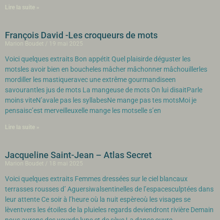
Lire la suite »
François David -Les croqueurs de mots
Marion Boudet
19 mai 2025
Voici quelques extraits Bon appétit Quel plaisirde déguster les
motsles avoir bien en boucheles mâcher mâchonner mâchouillerles
mordiller les mastiqueravec une extrême gourmandiseen
savourantles jus de mots La mangeuse de mots On lui disaitParle
moins viteN’avale pas les syllabesNe mange pas tes motsMoi je
pensaisc’est merveilleuxelle mange les motselle s’en
Lire la suite »
Jacqueline Saint-Jean – Atlas Secret
Marion Boudet
18 mai 2025
Voici quelques extraits Femmes dressées sur le ciel blancaux
terrasses rousses d’ Aguersiwalsentinelles de l’espacesculptées dans
leur attente Ce soir à l’heure où la nuit espèreoù les visages se
lèventvers les étoiles de la pluieles regards deviendront rivière Demain