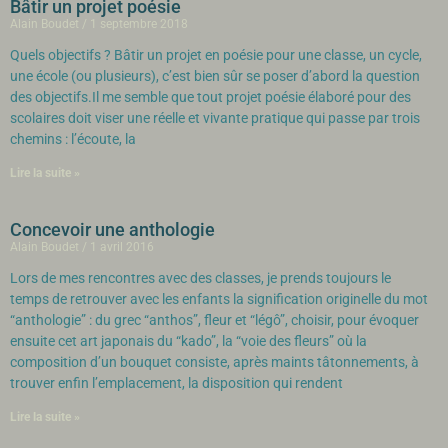
Bâtir un projet poésie
Alain Boudet
1 septembre 2018
Quels objectifs ? Bâtir un projet en poésie pour une classe, un cycle,
une école (ou plusieurs), c’est bien sûr se poser d’abord la question
des objectifs.Il me semble que tout projet poésie élaboré pour des
scolaires doit viser une réelle et vivante pratique qui passe par trois
chemins : l’écoute, la
Lire la suite »
Concevoir une anthologie
Alain Boudet
1 avril 2016
Lors de mes rencontres avec des classes, je prends toujours le
temps de retrouver avec les enfants la signification originelle du mot
“anthologie” : du grec “anthos”, fleur et “légô”, choisir, pour évoquer
ensuite cet art japonais du “kado”, la “voie des fleurs” où la
composition d’un bouquet consiste, après maints tâtonnements, à
trouver enfin l’emplacement, la disposition qui rendent
Lire la suite »