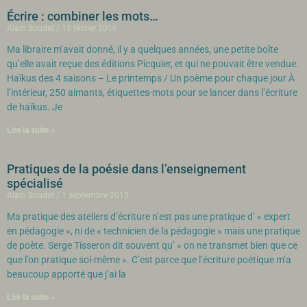
Écrire : combiner les mots…
Alain Boudet
15 février 2016
Ma libraire m’avait donné, il y a quelques années, une petite boîte
qu’elle avait reçue des éditions Picquier, et qui ne pouvait être vendue.
Haïkus des 4 saisons – Le printemps / Un poème pour chaque jour À
l’intérieur, 250 aimants, étiquettes-mots pour se lancer dans l’écriture
de haïkus. Je
Lire la suite »
Pratiques de la poésie dans l’enseignement
spécialisé
Alain Boudet
1 septembre 2015
Ma pratique des ateliers d’écriture n’est pas une pratique d’ « expert
en pédagogie », ni de « technicien de la pédagogie » mais une pratique
de poète. Serge Tisseron dit souvent qu’ « on ne transmet bien que ce
que l’on pratique soi-même ». C’est parce que l’écriture poétique m’a
beaucoup apporté que j’ai la
Lire la suite »