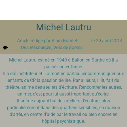
Michel Lautru
Article rédigé par
Alain Boudet
le
20 août 2014
Des ressources
,
Voix de poètes
Michel Lautru est né en 1949 à Ballon en Sarthe où il a
passé son enfance.
Il a été instituteur et il aimait en particulier communiquer aux
enfants de CP la passion de lire. Par ailleurs, il lit, fait du
théâtre, anime des ateliers d’écriture. Rencontrer les autres,
animer, c’est pour lui aussi important qu’écrire.
Il anime aujourd’hui des ateliers d’écriture, plus
particulièrement dans des quartiers sensibles, en maison
d’arrêt, en centre d’aide par le travail ou bien encore en
hôpital psychiatrique.