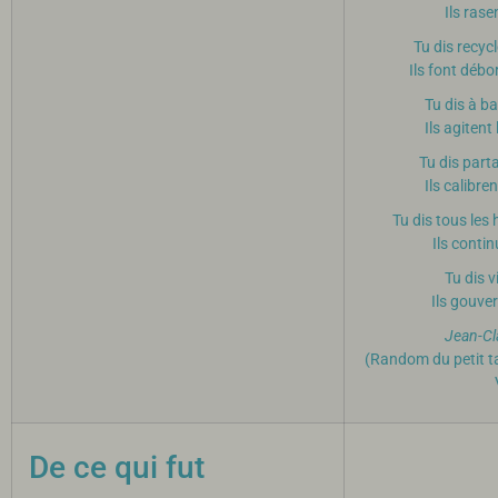
Ils rase
Tu dis recyc
Ils font débo
Tu dis à ba
Ils agitent
Tu dis parta
Ils calibre
Tu dis tous les
Ils contin
Tu dis v
Ils gouve
Jean-C
(Random du petit t
De ce qui fut