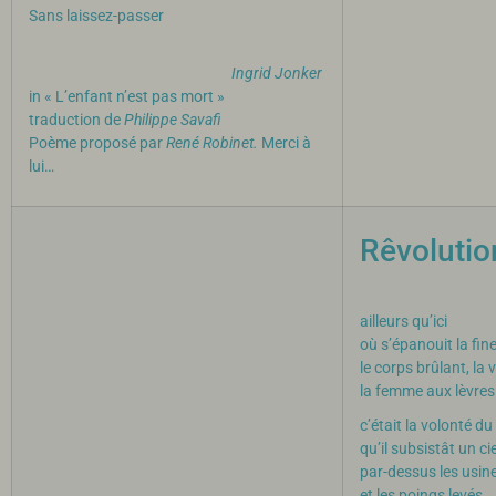
Sans laissez-passer
Ingrid
Jonker
in « L’enfant n’est pas mort »
traduction de
Philippe Savafi
​Poème proposé par
René Robinet.
Merci à
lui…
Rêvolutio
Ne cher
ailleurs qu’ici
où s’épanouit la fine
le corps brûlant, la v
la femme aux lèvre
c’était la volonté du
qu’il subsistât un cie
par-dessus les usin
et les poings levés