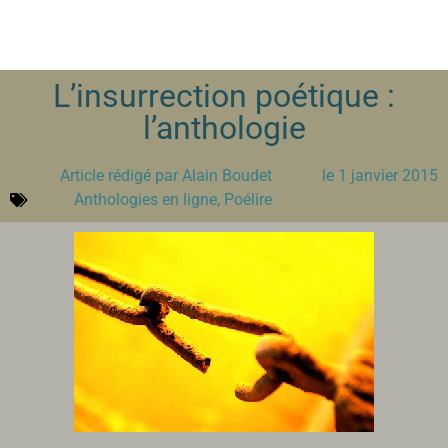
L’insurrection poétique :
l’anthologie
Article rédigé par
Alain Boudet
le
1 janvier 2015
Anthologies en ligne
,
Poélire