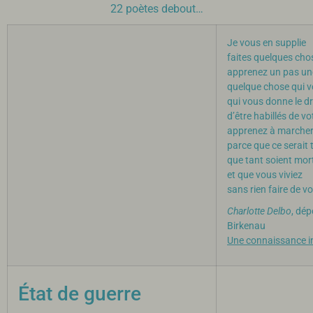
22 poètes debout…
Je vous en supplie
faites quelques cho
apprenez un pas un
quelque chose qui vo
qui vous donne le dr
d’être habillés de vo
apprenez à marcher 
parce que ce serait t
que tant soient mor
et que vous viviez
sans rien faire de vo
Charlotte Delbo
, dé
Birkenau
Une connaissance in
État de guerre