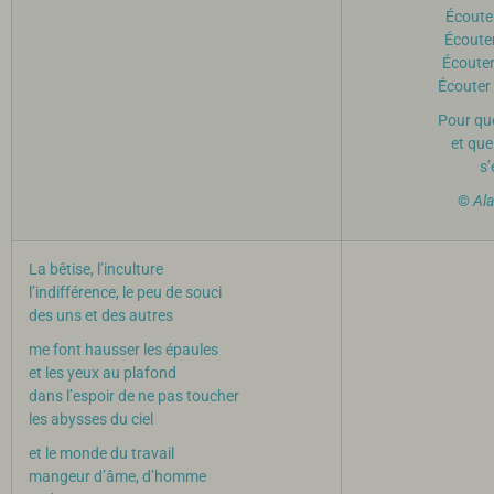
Écouter
Écouter
Écouter
Écouter
Pour que
et que
s’
©
Ala
La bêtise, l’inculture
l’indifférence, le peu de souci
des uns et des autres
me font hausser les épaules
et les yeux au plafond
dans l’espoir de ne pas toucher
les abysses du ciel
et le monde du travail
mangeur d’âme, d’homme