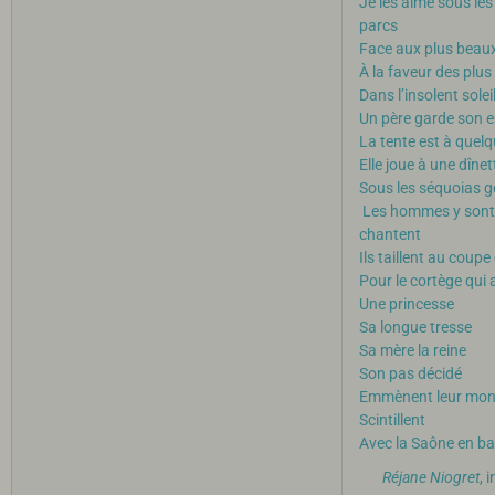
Je les aime sous le
parcs
Face aux plus bea
À la faveur des plus
Dans l’insolent sole
Un père garde son e
La tente est à quel
Elle joue à une dînet
Sous les séquoias 
Les hommes y sont 
chantent
Ils taillent au coup
Pour le cortège qui 
Une princesse
Sa longue tresse
Sa mère la reine
Son pas décidé
Emmènent leur mond
Scintillent
Avec la Saône en ba
Réjane Niogret
, 