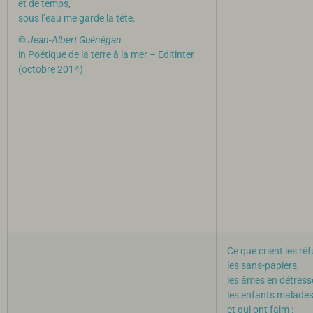
et de temps,
sous l’eau me garde la tête.
©
Jean-Albert Guénégan
in
Poétique de la terre à la mer
– Editinter
(octobre 2014)
Ce que crient les ré
les sans-papiers,
les âmes en détress
les enfants malade
et qui ont faim :