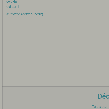
celui-là
qui est-il
©
Colette Andriot
(inédit)
Déc
Tu dis plan