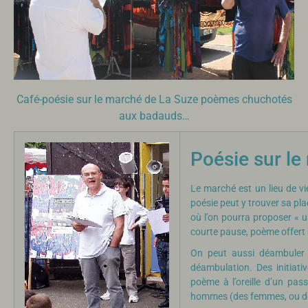
Café-poésie sur le marché de La Suze poèmes chuchotés
aux badauds…
Poésie sur le
Le marché est un lieu de v
poésie peut y trouver sa pl
où l’on pourra proposer « 
courte pause, poème offert 
On peut aussi déambuler 
déambulation. Des initiati
poème à l’oreille d’un pa
hommes (des femmes, ou d