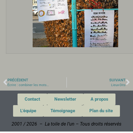
PRÉCÉDENT
SUIVANT
Écrire : combiner les mots…
Lieux-Dits
Contact
Newsletter
A propos
L'équipe
Témoignage
Plan du site
2001 / 2026 – La toile de l’un – Tous droits réservés