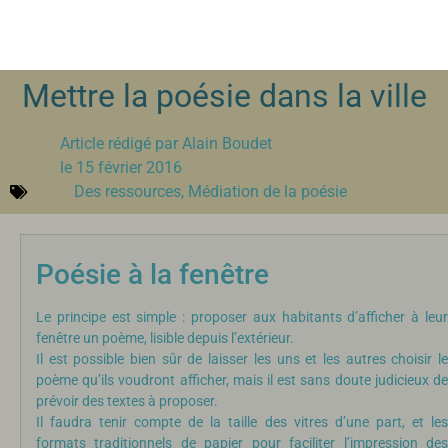
Mettre la poésie dans la ville
Article rédigé par
Alain Boudet
le
15 février 2016
Des ressources
,
Médiation de la poésie
Poésie à la fenêtre
Le principe est simple : proposer aux habitants d’afficher à leur
fenêtre un poème, lisible depuis l’extérieur.
Il est possible bien sûr de laisser les uns et les autres choisir le
poème qu’ils voudront afficher, mais il est sans doute judicieux de
prévoir des textes à proposer.
Il faudra tenir compte de la taille des vitres d’une part, et les
formats traditionnels de papier pour faciliter l’impression des