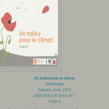
Un haïku pour le climat
anthologie
Éditions l’iroli, 2018
ISBN 978-2-916616-39-1
13,00 €