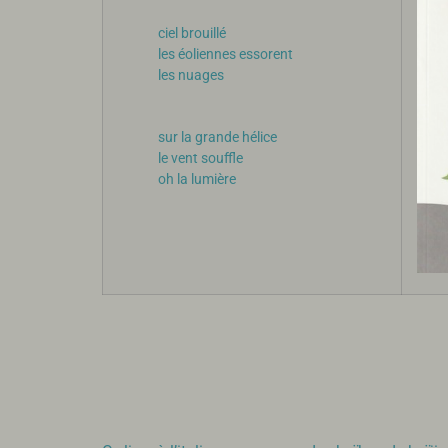
ciel brouillé
les éoliennes essorent
les nuages
sur la grande hélice
le vent souffle
oh la lumière