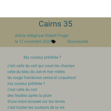
Cairns 35
Article rédigé par
Robert Froger
le
12 novembre 2024
Nouveautés
Ma couleur préférée ?
c’est celle du vert qui court les champs
celle du bleu du ciel et mer mêlés
du rouge framboise cerise et coquelicot
ma couleur préférée ?
c’est celle du soir
des feuilles après la pluie
d’une mûre écrasée sur tes lèvres
c’est toutes les couleurs de la vie