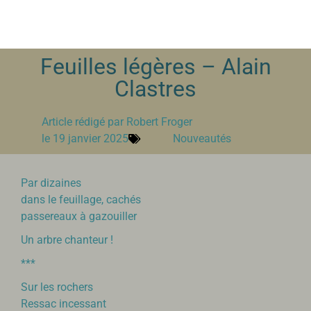
Feuilles légères – Alain
Clastres
Article rédigé par
Robert Froger
le
19 janvier 2025
Nouveautés
Par dizaines
dans le feuillage, cachés
passereaux à gazouiller
Un arbre chanteur !
***
Sur les rochers
Ressac incessant