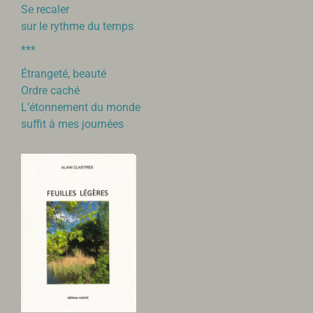
Se recaler
sur le rythme du temps
***
Étrangeté, beauté
Ordre caché
L’étonnement du monde
suffit à mes journées