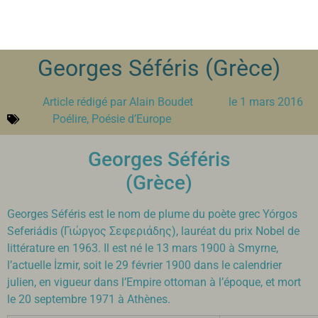
Georges Séféris (Grèce)
Article rédigé par
Alain Boudet
le
1 mars 2016
Poélire
,
Poésie d’Europe
Georges Séféris
(Grèce)
Georges Séféris est le nom de plume du poète grec Yórgos
Seferiádis (Γιώργος Σεφεριάδης), lauréat du prix Nobel de
littérature en 1963. Il est né le 13 mars 1900 à Smyrne,
l’actuelle İzmir, soit le 29 février 1900 dans le calendrier
julien, en vigueur dans l’Empire ottoman à l’époque, et mort
le 20 septembre 1971 à Athènes.