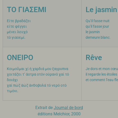
ΤΟ ΓΙΑΣΕΜΙ
Le jasmin
Είτε βραδάζει
Qu’il fasse nuit
είτε φέγγει
qu’il fasse jour
μένει λευχό
le jasmin
τό γιαοεμί.
demeure blanc.
ΟΝΕΙΡΟ
Rêve
Κοιμοΰμαι χί ή χαρδιά μου ξαγρυπνα
Je dors et mon cœur 
χοιτάζει τ’ άοτρα οτόν ούρανό χαί τό
il regarde les étoiles
δοιάχι
et comment l’eau fle
​χαί πώζ άώζ άνΘοβολά τό νερό οτό
τιμόνι.
Extrait de
Journal de bord
éditions Melchior, 2000