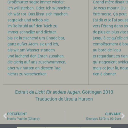
Großmutter sagte immer wieder:
Grand-mère disait to
Ich will sterben. Oder: Ich wünschte,
Je veux mourir. Ou :
ich wär tot. Das lässt sich machen,
être morte. Ça peut 
sagte ich und schob sie
j’ai dit et je l’ai pou
im Rollstuhl auf den Teich zu
vers l’étang dans so
immer schneller und dichter,
de plus en plus vite 
bis sie kreischend um Gnade bat,
jusqu’à ce qu’elle cr
ganz außer Atem, sie und ich,
complètement à bout 
als wir am Wasser standen
au bord de l’eau
und lachend den Enten zusahen,
et regardant en rian
die gierig auf uns zuschwammen,
qui nageaient avid
aber wir hatten an diesem Tag
mais ce jour-là, nou
nichts zu verschenken.
rien à donner.
Extrait de
Licht für andere Augen,
Göttingen 2013
Traduction de Ursula Hurson
PRÉCÉDENT
SUIVANT
Neshe Yashin (Chypre)
Georges Séféris (Grèce)