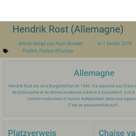
Hendrik Rost (Allemagne)
Article rédigé par
Alain Boudet
le
1 février 2016
Poélire
,
Poésie d’Europe
Allemagne
Hendrik Rost est né à Burgsteinfurt en 1969. Il a séjourné aux États-
de philosophie et de lettres modernes à Kiel et à Düsseldorf. Il vit 
comme traducteur et auteur indépendant dans une agence 
C’est un passionné de surf…
Platzverweis
Chaise va