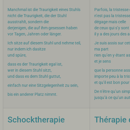
Manchmal ist die Traurigkeit eines Stuhls
Parfois, la tristesse
nicht die Traurigkeit, die der Stuhl
n’est pas la tristess
ausstrahlt, sondern die
dégage mais celle
derjenigen, die auf ihm gesessen haben
de ceux qui s’y sont
vor Tagen, Jahren oder länger.
il y a des jours des
Ich sitze auf diesem Stuhl und nehme teil,
Je suis assis sur cet
nur indem ich dasitze
ma part
und spüre,
rien qu’en y étant a
et je sens
dass es der Traurigkeit egal ist,
wer in diesem Stuhl sitzt,
que la personne assi
und dass es dem Stuhl guttut,
importe peu à la tri
et qu’il est bon pour
einfach nur eine Sitzgelegenheit zu sein,
De n’être qu’un simp
bis ein anderer Platz nimmt.
jusqu’à ce qu’un aut
Schocktherapie
Thérapie 