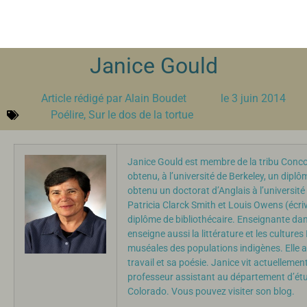
Janice Gould
Article rédigé par
Alain Boudet
le
3 juin 2014
Poélire
,
Sur le dos de la tortue
Janice Gould est membre de la tribu Concow,
obtenu, à l’université de Berkeley, un diplô
obtenu un doctorat d’Anglais à l’universit
Patricia Clarck Smith et Louis Owens (écri
diplôme de bibliothécaire. Enseignante dan
enseigne aussi la littérature et les cultures
muséales des populations indigènes. Elle
travail et sa poésie. Janice vit actuelleme
professeur assistant au département d’étud
Colorado. Vous pouvez visiter son
blog
.