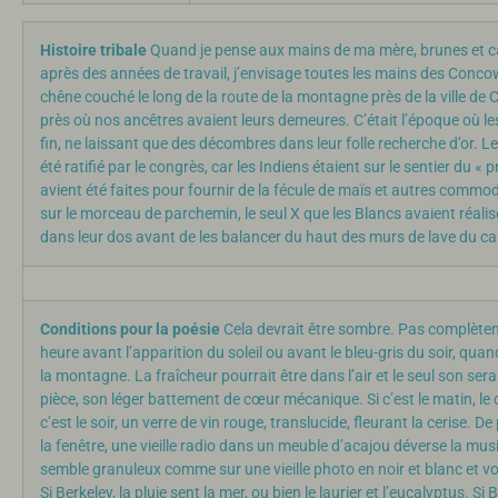
Histoire tribale
Quand je pense aux mains de ma mère, brunes et ca
après des années de travail, j’envisage toutes les mains des Concow
chêne couché le long de la route de la montagne près de la ville de
près où nos ancêtres avaient leurs demeures. C’était l’époque où le
fin, ne laissant que des décombres dans leur folle recherche d’or. L
été ratifié par le congrès, car les Indiens étaient sur le sentier du 
avient été faites pour fournir de la fécule de maïs et autres com
sur le morceau de parchemin, le seul X que les Blancs avaient réalis
dans leur dos avant de les balancer du haut des murs de lave du c
Conditions pour la poésie
Cela devrait être sombre. Pas complète
heure avant l’apparition du soleil ou avant le bleu-gris du soir, qu
la montagne. La fraîcheur pourrait être dans l’air et le seul son serai
pièce, son léger battement de cœur mécanique. Si c’est le matin, le
c’est le soir, un verre de vin rouge, translucide, fleurant la cerise. D
la fenêtre, une vieille radio dans un meuble d’acajou déverse la mus
semble granuleux comme sur une vieille photo en noir et blanc et vou
Si Berkeley, la pluie sent la mer, ou bien le laurier et l’eucalyptus. Si 