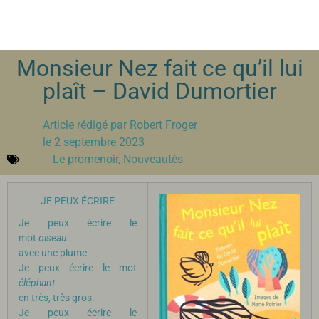
Monsieur Nez fait ce qu’il lui
plaît – David Dumortier
Article rédigé par
Robert Froger
le
2 septembre 2023
Le promenoir
,
Nouveautés
JE PEUX ÉCRIRE
Je peux écrire le
mot
oiseau
avec une plume.
Je peux écrire le mot
éléphant
en très, très gros.
Je peux écrire le