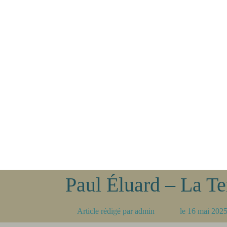
Paul Éluard – La T
Article rédigé par
admin
le
16 mai 202