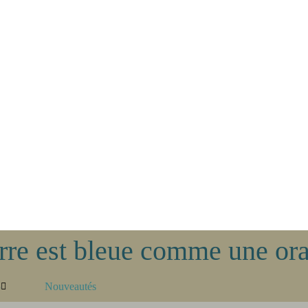
erre est bleue comme une o
5
Nouveautés