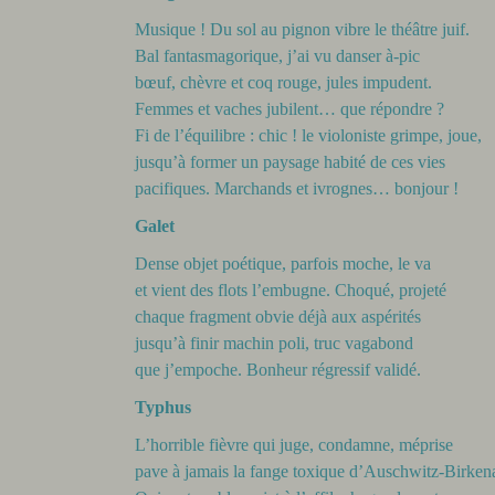
Musique ! Du sol au pignon vibre le théâtre juif.
Bal fantasmagorique, j’ai vu danser à-pic
bœuf, chèvre et coq rouge, jules impudent.
Femmes et vaches jubilent… que répondre ?
Fi de l’équilibre : chic ! le violoniste grimpe, joue,
jusqu’à former un paysage habité de ces vies
pacifiques. Marchands et ivrognes… bonjour !
Galet
Dense objet poétique, parfois moche, le va
et vient des flots l’embugne. Choqué, projeté
chaque fragment obvie déjà aux aspérités
jusqu’à finir machin poli, truc vagabond
que j’empoche. Bonheur régressif validé.
Typhus
L’horrible fièvre qui juge, condamne, méprise
pave à jamais la fange toxique d’Auschwitz-Birken