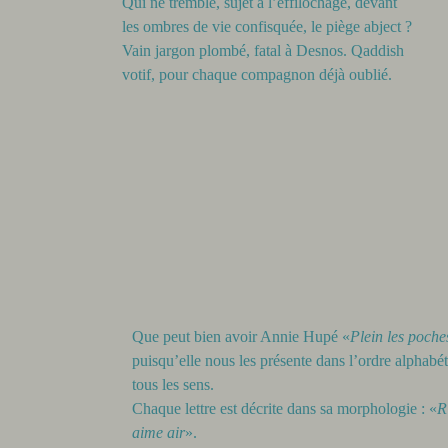
Qui ne tremble, sujet à l’effilochage, devant
les ombres de vie confisquée, le piège abject ?
Vain jargon plombé, fatal à Desnos. Qaddish
votif, pour chaque compagnon déjà oublié.
Que peut bien avoir Annie Hupé «
Plein les poche
puisqu’elle nous les présente dans l’ordre alphabéti
tous les sens.
Chaque lettre est décrite dans sa morphologie : «
R
aime air
».