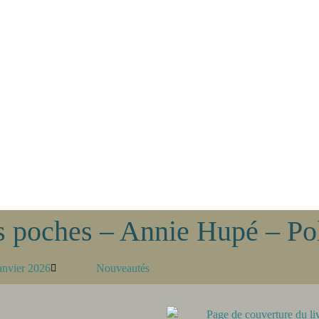
es poches – Annie Hupé – Po
anvier 2026
Nouveautés