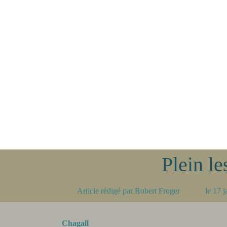
Plein l
Article rédigé par
Robert Froger
le
17 j
Chagall