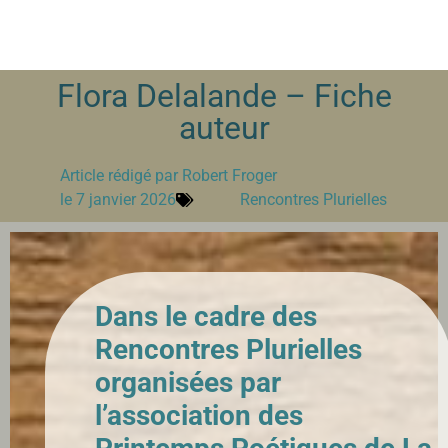
Flora Delalande – Fiche
auteur
Article rédigé par
Robert Froger
le
7 janvier 2026
Rencontres Plurielles
Dans le cadre des
Rencontres Plurielles
organisées par
l’association des